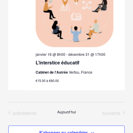
janvier 16 @ 8h00
-
décembre 31 @ 17h00
L’interstice éducatif
Cabinet de l'Astrée
Vertou, France
€15.00 à €60.00
Évènements
Évènements
précédents
Aujourd’hui
suivants
S’abonner au calendrier