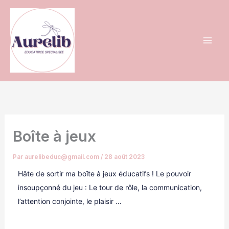
Aller
au
contenu
Boîte à jeux
Par
aurelibeduc@gmail.com
/
28 août 2023
Hâte de sortir ma boîte à jeux éducatifs ! Le pouvoir
insoupçonné du jeu : Le tour de rôle, la communication,
l’attention conjointe, le plaisir …